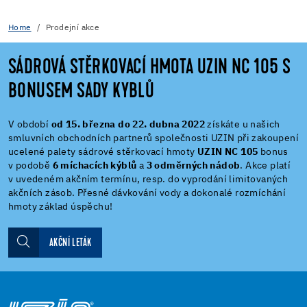
Home
Prodejní akce
SÁDROVÁ STĚRKOVACÍ HMOTA UZIN NC 105 S
BONUSEM SADY KYBLŮ
V období
od 15. března do 22. dubna 2022
získáte u našich
smluvních obchodních partnerů společnosti UZIN při zakoupení
ucelené palety sádrové stěrkovací hmoty
UZIN NC 105
bonus
v podobě
6 míchacích kýblů
a
3 odměrných nádob
. Akce platí
v uvedeném akčním termínu, resp. do vyprodání limitovaných
akčních zásob. Přesné dávkování vody a dokonalé rozmíchání
hmoty základ úspěchu!
AKČNÍ LETÁK